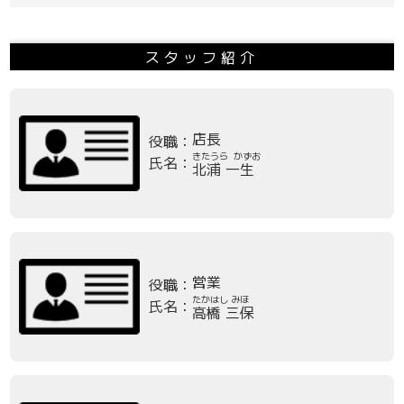
スタッフ紹介
店長
役職：
きたうら かずお
氏名：
北浦 一生
営業
役職：
たかはし みほ
氏名：
高橋 三保