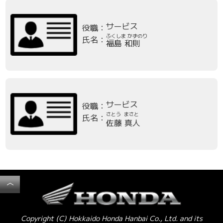
サービス
役職：
ふくしま かずのり
氏名：
福島 和則
サービス
役職：
さとう まさと
氏名：
佐藤 真人
︿
Copyright (C) Hokkaido Honda Hanbai Co., Ltd. and its