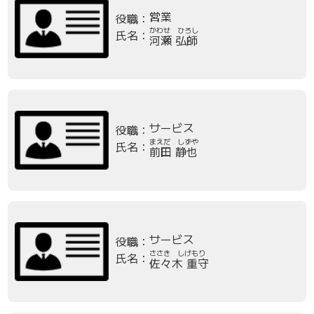
営業
役職：
かわせ ひろし
氏名：
河瀬 弘師
サービス
役職：
まえだ しずや
氏名：
前田 静也
サービス
役職：
ささき しげもり
氏名：
佐々木 重守